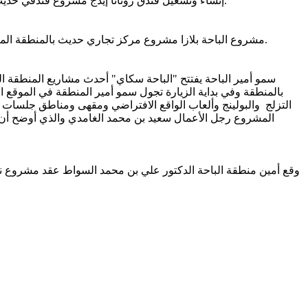
مشروع فندقي حديث بمدينة الباحة يهدف إلى توفير خدمات ضيافة وإقامة عالية الجودة، بما يسهم في تعزيز الجاذبية السياحية ودعم التنمية الاقتصادية بالمنطقة.
إنشاء وتشغيل فندق روتانا إيدج
مشروع مركز تجاري حديث بالمنطقة المركزية في الباحة يضم مجموعة متنوعة من المحلات التجارية والكافيهات، ويهدف إلى تعزيز النشاط التجاري وتحسين تجربة التسوق والترفيه.
مشروع الباحة بلازا
سمو أمير الباحة يفتتح "الباحة سكاي" أحدث مشاريع المنطقة ال
التزلج والبولينج وألعاب الواقع الافتراضي ومقهى ومناطق جلسات 
المشروع رجل الأعمال سعيد بن محمد الغامدي والذي أوضح أن هذ
وقع أمين منطقة الباحة الدكتور علي بن محمد السواط عقد مشروع نظ