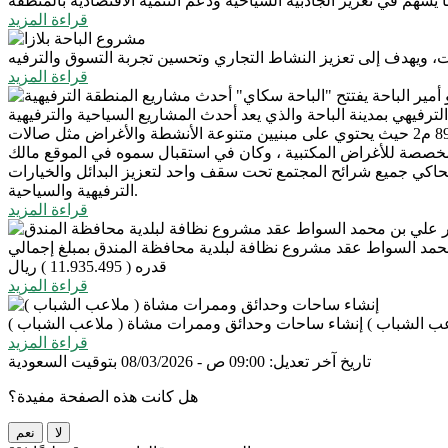
قراءة المزيد
قراءة المزيد
"الباحة سكاي" الترفيهي بمدينة الباحة والذي يعد أحدث المشاريع السياحية والترفيهية
بالمنطقة وفي بداية الزيارة تجول سمو أمير المنطقة في الموقع الذي يتوسط بين غابة رغدان ومنتزه القيم ويقع على مساحة اجمالية 8994 م2 حيث يحتوي على مبنيين متنوعة الأنشطة والأغراض مثل صالات
لمخصصة للأغراض المكتبية ، وكان في استقبال سموه في الموقع مالك
حاكي جميع شرائح المجتمع تحت سقف واحد لتعزيز البدائل والخيارات
الترفيهية والسياحية.
قراءة المزيد
محمد السواط عقد مشروع نظافة لبلدية محافظة المندق بمبلغ إجمالي
قدره ( 11.935.495 ) ريال
قراءة المزيد
ب الشباب )
إنشاء ساحات وحدائق وممرات مشاة ( ملاعب الشباب )
قراءة المزيد
تاريخ آخر تعديل: 09:00 ص - 08/03/2026 بتوقيت السعودية
هل كانت هذه الصفحة مفيدة؟
لا
نعم