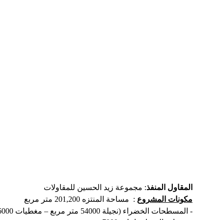
المقاول المنفذ
: مجموعة زيد الحسين للمقاولات
مكونات المشروع
:
مساحة المنتزه 201,200 متر مربع
- المسطحات الخضراء (
نجيلة
54000 متر مربع – مغطيات 16000 متر مربع – أشجار 876 شجرة – شجيرات 475 شجيرة )