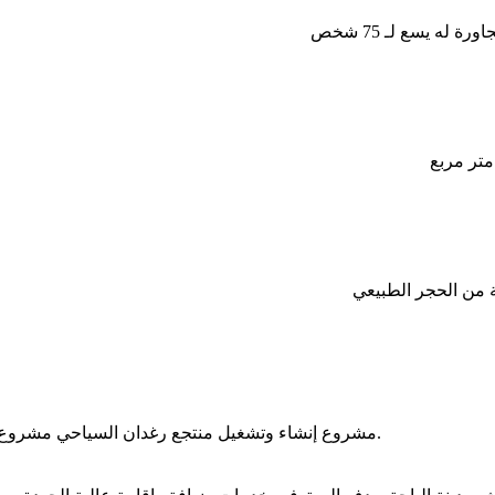
مشروع فندقي يشمل 120مفتاحاً فندقياً وقاعة متعددة الاستخدامات ومطعماً.
مشروع إنشاء وتشغيل منتجع رغدان السياحي