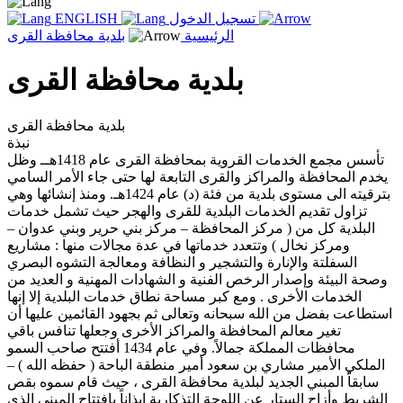
تسجيل الدخول
ENGLISH
الرئيسية
بلدية محافظة القرى
بلدية محافظة القرى
بلدية محافظة القرى
نبذة
تأسس مجمع الخدمات القروية بمحافظة القرى عام 1418هــ وظل
يخدم المحافظة والمراكز والقرى التابعة لها حتى جاء الأمر السامي
بترقيته الى مستوى بلدية من فئة (د) عام 1424هـ. ومنذ إنشائها وهي
تزاول تقديم الخدمات البلدية للقرى والهجر حيث تشمل خدمات
البلدية كل من ( مركز المحافظة – مركز بني حرير وبني عدوان –
ومركز نخال ) وتتعدد خدماتها في عدة مجالات منها : مشاريع
السفلتة والإنارة والتشجير و النظافة ومعالجة التشوه البصري
وصحة البيئة وإصدار الرخص الفنية و الشهادات المهنية و العديد من
الخدمات الأخرى . ومع كبر مساحة نطاق خدمات البلدية إلا إنها
استطاعت بفضل من الله سبحانه وتعالى ثم بجهود القائمين عليها أن
تغير معالم المحافظة والمراكز الأخرى وجعلها تنافس باقي
محافظات المملكة جمالاً. وفي عام 1434 أفتتح صاحب السمو
الملكي الأمير مشاري بن سعود أمير منطقة الباحة ( حفظه الله ) –
سابقاً المبني الجديد لبلدية محافظة القرى ، حيث قام سموه بقص
الشريط وأزاح الستار عن اللوحة التذكارية إيذاناً بافتتاح المبني الذي