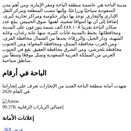
مدينة الباحة هي عاصمة منطقة الباحة ومقر الإمارة، ومن أهم مدن
السعودية سياحيًا وزراعيًا، وإليها تنسب المنطقة ويتركز الثقل
الإداري والتجاري. توجد بها دوائر حكومية ومراكز تجارية كبرى،
إضافةً إلى أن بها أسواقا شعبية، أهمها: سوق الخميس. يبلغ عدد
سكان الباحة تقريبا ٤٨٧,١٠٨ ألف نسمة يتوزعون على المدينة
ومحافظاتها. يحيط بالمدينة غابات كثيرة، منها: غابة رغدان، وغابة
الشهبة، ودار الجبل، والزرقاء، يحدها من الشمال محافظة القرى،
ومن الغرب محافظة المندق، ومحافظة المخواة، ومن الجنوب
محافظة بلجرشي، ومن الشرق محافظة العقيق. تقع في الجنوب
الغربي من المملكة العربية السعودية وتمثل موقعًا وسطاً بين
مناطق سياحية.
الباحة في أرقام
شهدت أمانة منطقة الباحة العديد من الإنجازات تعرف على إنجازاتنا
في العام 2026.
إجمالي الزيارات الرقابية
99.37K
إعلانات الأمانة
عرض الكل