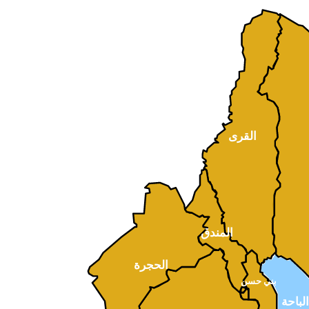
القرى
المندق
الحجرة
بني حسن
الباحة