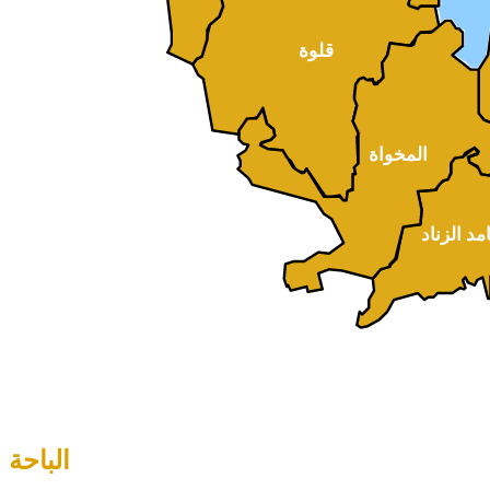
قلوة
المخواة
مد الزناد
الباحة