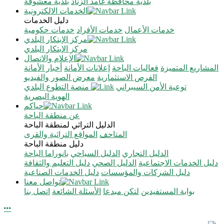
بلدية محافظة غامد الزناد
بلدية معشوقة
الخدمات الالكترونية
دليل الخدمات
خدمات الأعمال
خدمات الأفراد
خدمات حكومية
مركز الإبتكار البلدي
مركز الإبتكار البلدي
الإعلام والاتصال
المشاريع المتميزة
فعاليات الباحة
إعلانات الأمانة
أخبار الأمانة
الفرص الاستثمارية
معرض الصور والفيديو
توعية الأمن السيبراني
منصة التطوع البلدي
الهوية البصرية
حياكم
عن منطقة الباحة
الدليل التراثي لمنطقة الباحة
المتاحف
المواقع التراثية والقرى
دليل منطقة الباحة
الدليل التجاري
الدليل السياحي
بانوراما الباحة
دليل الخدمات الاجتماعية
الدليل الصحي
دليل التعليم والثقافة
دليل الشركات والمؤسسات
دليل الخدمات الصناعية
تواصل معنا
بوابة المستفيدين
لتكن مبدعا
الأسئلة الشائعة
اتصل بنا