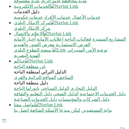
بلدية محافظة غامد الزناد
بلدية معشوقة
الخدمات الالكترونية
دليل الخدمات
خدمات الأعمال
خدمات الأفراد
خدمات حكومية
مركز الإبتكار البلدي
مركز الإبتكار البلدي
الإعلام والاتصال
المشاريع المتميزة
فعاليات الباحة
إعلانات الأمانة
أخبار الأمانة
الفرص الاستثمارية
معرض الصور والفيديو
توعية الأمن السيبراني
منصة التطوع البلدي
الهوية البصرية
حياكم
عن منطقة الباحة
الدليل التراثي لمنطقة الباحة
المتاحف
المواقع التراثية والقرى
دليل منطقة الباحة
الدليل التجاري
الدليل السياحي
بانوراما الباحة
دليل الخدمات الاجتماعية
الدليل الصحي
دليل التعليم والثقافة
دليل الشركات والمؤسسات
دليل الخدمات الصناعية
تواصل معنا
بوابة المستفيدين
لتكن مبدعا
الأسئلة الشائعة
اتصل بنا