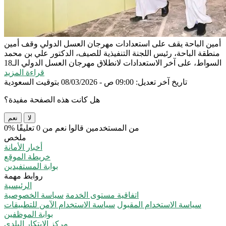
أمين الباحة يقف على استعدادات مهرجان العسل الدولي
وقف أمين
منطقة الباحة، رئيس اللجنة التنفيذية للصيف، الدكتور علي بن محمد
السواط، على آخر الاستعدادات لانطلاق مهرجان العسل الدولي الـ18
قراءة المزيد
تاريخ آخر تعديل: 09:00 ص - 08/03/2026 بتوقيت السعودية
هل كانت هذه الصفحة مفيدة؟
لا
نعم
0% من المستخدمين قالوا نعم من 0 تعليقًا
ملخص
أخبار الأمانة
خريطة الموقع
بوابة المستفيدين
روابط مهمة
الرئيسية
اتفاقية مستوى الخدمة
سياسة الخصوصية
سياسة الاستخدام المقبول
سياسة الاستخدام الآمن للتطبيقات
بوابة الموظفين
مركز الإبتكار البلدي