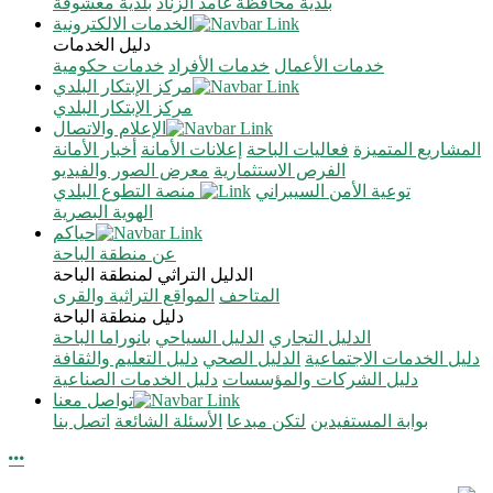
بلدية محافظة غامد الزناد
بلدية معشوقة
الخدمات الالكترونية
دليل الخدمات
خدمات الأعمال
خدمات الأفراد
خدمات حكومية
مركز الإبتكار البلدي
مركز الإبتكار البلدي
الإعلام والاتصال
المشاريع المتميزة
فعاليات الباحة
إعلانات الأمانة
أخبار الأمانة
الفرص الاستثمارية
معرض الصور والفيديو
توعية الأمن السيبراني
منصة التطوع البلدي
الهوية البصرية
حياكم
عن منطقة الباحة
الدليل التراثي لمنطقة الباحة
المتاحف
المواقع التراثية والقرى
دليل منطقة الباحة
الدليل التجاري
الدليل السياحي
بانوراما الباحة
دليل الخدمات الاجتماعية
الدليل الصحي
دليل التعليم والثقافة
دليل الشركات والمؤسسات
دليل الخدمات الصناعية
تواصل معنا
بوابة المستفيدين
لتكن مبدعا
الأسئلة الشائعة
اتصل بنا