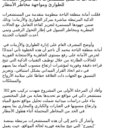
للطوارئ ومواجهة مخاطر الأمطار
فعّلت أمانة منطقة الباحة منظومة متقدمة من المستشعرات
الذكية المرتبطة مباشرة بمركز الطوارئ والأزمات؛ وذلك
ضمن جهودها المستمرة لتعزيز كفاءة التعامل مع الحالات
المطرية ومخاطر السيول في إطار التحول الرقمي وتبني
أحدث التقنيات الحديثة.
وأوضح المشرف العام على إدارة الطوارئ والأزمات في
أمانة منطقة الباحة محمد آل ناجم أن هذه الخطوة تأتي امتدادًا
لحرص الأمانة على رفع مستوى الجاهزية والاستجابة الفورية
للحالات الطارئة من خلال توظيف التقنيات الذكية التي تتيح
قراءة دقيقة وفورية لمؤشرات ارتفاع منسوب المياه بما يسهم
في دعم اتخاذ القرار الميداني بشكل استباقي، وتعزيز
التنسيق مع الجهات ذات العلاقة حفاظا على سلامة الأرواح
والممتلكات.
وأفاد أن المرحلة الأولى من المشروع شهدت تركيب نحو 302
مستشعر ذكي في مواقع تم تحديدها بعناية من قبل المختصين
بناء على دراسات ميدانية شملت تحليل مواقع تجمع المياه
وارتفاع منسوبها في العبارات والكباري والمجاري بما يسهم
في الحد من المخاطر المحتملة أثناء هطول الأمطار.
وأشار آل ناجم إلى أن هذه المستشعرات مرتبطة بمنصة
"إيميرج" التي تتيح متابعة فورية لحالة المواقع، حيث يعمل