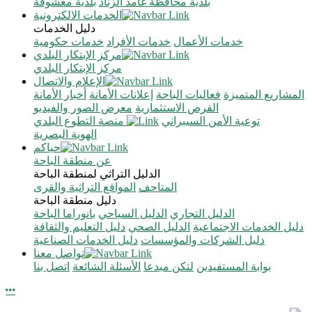
بلدية محافظة غامد الزناد
بلدية معشوقة
الخدمات الالكترونية
دليل الخدمات
خدمات الأعمال
خدمات الأفراد
خدمات حكومية
مركز الإبتكار البلدي
مركز الإبتكار البلدي
الإعلام والاتصال
المشاريع المتميزة
فعاليات الباحة
إعلانات الأمانة
أخبار الأمانة
الفرص الاستثمارية
معرض الصور والفيديو
توعية الأمن السيبراني
منصة التطوع البلدي
الهوية البصرية
حياكم
عن منطقة الباحة
الدليل التراثي لمنطقة الباحة
المتاحف
المواقع التراثية والقرى
دليل منطقة الباحة
الدليل التجاري
الدليل السياحي
بانوراما الباحة
دليل الخدمات الاجتماعية
الدليل الصحي
دليل التعليم والثقافة
دليل الشركات والمؤسسات
دليل الخدمات الصناعية
تواصل معنا
بوابة المستفيدين
لتكن مبدعا
الأسئلة الشائعة
اتصل بنا