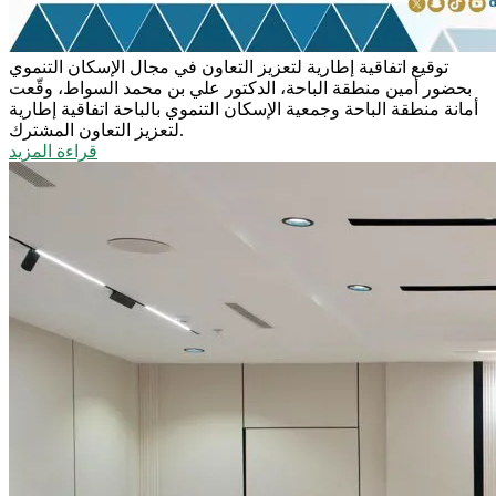
توقيع اتفاقية إطارية لتعزيز التعاون في مجال الإسكان التنموي
بحضور أمين منطقة الباحة، الدكتور علي بن محمد السواط، وقّعت
أمانة منطقة الباحة وجمعية الإسكان التنموي بالباحة اتفاقية إطارية
لتعزيز التعاون المشترك.
قراءة المزيد