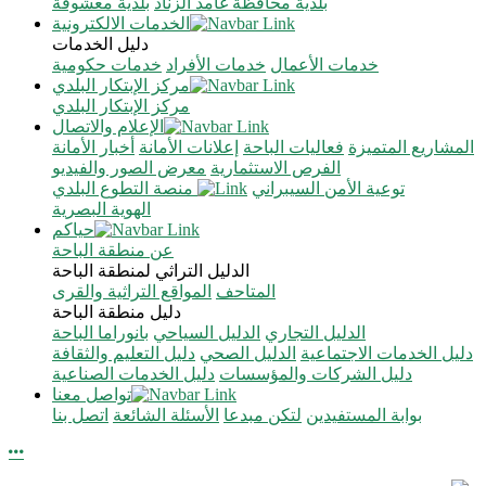
بلدية محافظة غامد الزناد
بلدية معشوقة
الخدمات الالكترونية
دليل الخدمات
خدمات الأعمال
خدمات الأفراد
خدمات حكومية
مركز الإبتكار البلدي
مركز الإبتكار البلدي
الإعلام والاتصال
المشاريع المتميزة
فعاليات الباحة
إعلانات الأمانة
أخبار الأمانة
الفرص الاستثمارية
معرض الصور والفيديو
توعية الأمن السيبراني
منصة التطوع البلدي
الهوية البصرية
حياكم
عن منطقة الباحة
الدليل التراثي لمنطقة الباحة
المتاحف
المواقع التراثية والقرى
دليل منطقة الباحة
الدليل التجاري
الدليل السياحي
بانوراما الباحة
دليل الخدمات الاجتماعية
الدليل الصحي
دليل التعليم والثقافة
دليل الشركات والمؤسسات
دليل الخدمات الصناعية
تواصل معنا
بوابة المستفيدين
لتكن مبدعا
الأسئلة الشائعة
اتصل بنا