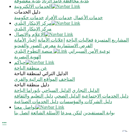
بلدية محافظة غامد الزناد
بلدية معشوقة
الخدمات الالكترونية
دليل الخدمات
خدمات الأعمال
خدمات الأفراد
خدمات حكومية
مركز الإبتكار البلدي
مركز الإبتكار البلدي
الإعلام والاتصال
المشاريع المتميزة
فعاليات الباحة
إعلانات الأمانة
أخبار الأمانة
الفرص الاستثمارية
معرض الصور والفيديو
توعية الأمن السيبراني
منصة التطوع البلدي
الهوية البصرية
حياكم
عن منطقة الباحة
الدليل التراثي لمنطقة الباحة
المتاحف
المواقع التراثية والقرى
دليل منطقة الباحة
الدليل التجاري
الدليل السياحي
بانوراما الباحة
دليل الخدمات الاجتماعية
الدليل الصحي
دليل التعليم والثقافة
دليل الشركات والمؤسسات
دليل الخدمات الصناعية
تواصل معنا
بوابة المستفيدين
لتكن مبدعا
الأسئلة الشائعة
اتصل بنا