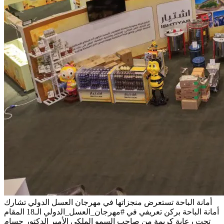
أمانة الباحة تستعرض منجزاتها في مهرجان العسل الدولي
تشارك
أمانة الباحة بركن تعريفي في #مهرجان_العسل_الدولي الـ18 المقام
تحت رعاية كريمة من صاحب السمو الملكي الأمير الدكتور حسام