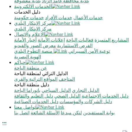
بلدية محافظة غامد الزناد
بلدية معشوقة
الخدمات الالكترونية
دليل الخدمات
خدمات الأعمال
خدمات الأفراد
خدمات حكومية
مركز الإبتكار البلدي
مركز الإبتكار البلدي
الإعلام والاتصال
المشاريع المتميزة
فعاليات الباحة
إعلانات الأمانة
أخبار الأمانة
الفرص الاستثمارية
معرض الصور والفيديو
توعية الأمن السيبراني
منصة التطوع البلدي
الهوية البصرية
حياكم
عن منطقة الباحة
الدليل التراثي لمنطقة الباحة
المتاحف
المواقع التراثية والقرى
دليل منطقة الباحة
الدليل التجاري
الدليل السياحي
بانوراما الباحة
دليل الخدمات الاجتماعية
الدليل الصحي
دليل التعليم والثقافة
دليل الشركات والمؤسسات
دليل الخدمات الصناعية
تواصل معنا
بوابة المستفيدين
لتكن مبدعا
الأسئلة الشائعة
اتصل بنا