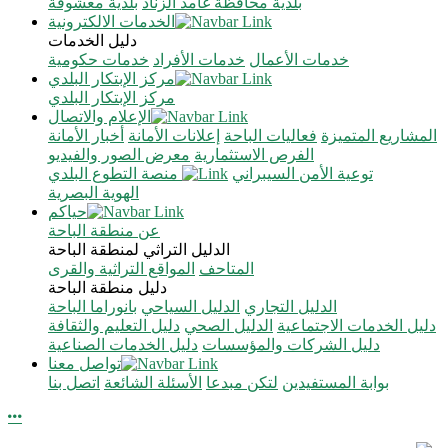
بلدية محافظة غامد الزناد
بلدية معشوقة
الخدمات الالكترونية
دليل الخدمات
خدمات الأعمال
خدمات الأفراد
خدمات حكومية
مركز الإبتكار البلدي
مركز الإبتكار البلدي
الإعلام والاتصال
المشاريع المتميزة
فعاليات الباحة
إعلانات الأمانة
أخبار الأمانة
الفرص الاستثمارية
معرض الصور والفيديو
توعية الأمن السيبراني
منصة التطوع البلدي
الهوية البصرية
حياكم
عن منطقة الباحة
الدليل التراثي لمنطقة الباحة
المتاحف
المواقع التراثية والقرى
دليل منطقة الباحة
الدليل التجاري
الدليل السياحي
بانوراما الباحة
دليل الخدمات الاجتماعية
الدليل الصحي
دليل التعليم والثقافة
دليل الشركات والمؤسسات
دليل الخدمات الصناعية
تواصل معنا
بوابة المستفيدين
لتكن مبدعا
الأسئلة الشائعة
اتصل بنا