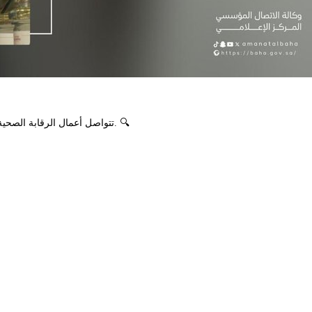
تتواصل أعمال الرقابة الصحية على المنشآت الغذائية، ضمن جهود تعزيز سلامة الغذاء ورفع مستوى الامتثال. 🔍