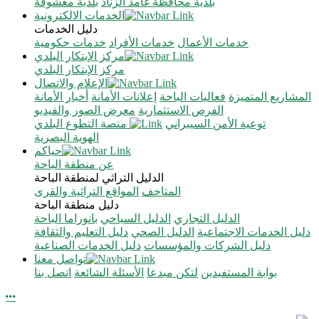
بلدية محافظة غامد الزناد
بلدية معشوقة
الخدمات الالكترونية
دليل الخدمات
خدمات الأعمال
خدمات الأفراد
خدمات حكومية
مركز الإبتكار البلدي
مركز الإبتكار البلدي
الإعلام والاتصال
المشاريع المتميزة
فعاليات الباحة
إعلانات الأمانة
أخبار الأمانة
الفرص الاستثمارية
معرض الصور والفيديو
توعية الأمن السيبراني
منصة التطوع البلدي
الهوية البصرية
حياكم
عن منطقة الباحة
الدليل التراثي لمنطقة الباحة
المتاحف
المواقع التراثية والقرى
دليل منطقة الباحة
الدليل التجاري
الدليل السياحي
بانوراما الباحة
دليل الخدمات الاجتماعية
الدليل الصحي
دليل التعليم والثقافة
دليل الشركات والمؤسسات
دليل الخدمات الصناعية
تواصل معنا
بوابة المستفيدين
لتكن مبدعا
الأسئلة الشائعة
اتصل بنا