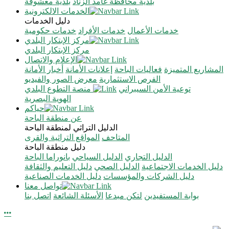
بلدية محافظة غامد الزناد
بلدية معشوقة
الخدمات الالكترونية
دليل الخدمات
خدمات الأعمال
خدمات الأفراد
خدمات حكومية
مركز الإبتكار البلدي
مركز الإبتكار البلدي
الإعلام والاتصال
المشاريع المتميزة
فعاليات الباحة
إعلانات الأمانة
أخبار الأمانة
الفرص الاستثمارية
معرض الصور والفيديو
توعية الأمن السيبراني
منصة التطوع البلدي
الهوية البصرية
حياكم
عن منطقة الباحة
الدليل التراثي لمنطقة الباحة
المتاحف
المواقع التراثية والقرى
دليل منطقة الباحة
الدليل التجاري
الدليل السياحي
بانوراما الباحة
دليل الخدمات الاجتماعية
الدليل الصحي
دليل التعليم والثقافة
دليل الشركات والمؤسسات
دليل الخدمات الصناعية
تواصل معنا
بوابة المستفيدين
لتكن مبدعا
الأسئلة الشائعة
اتصل بنا