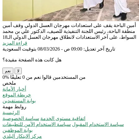
أمين الباحة يقف على استعدادات مهرجان العسل الدولي
وقف أمين
منطقة الباحة، رئيس اللجنة التنفيذية للصيف، الدكتور علي بن محمد
السواط، على آخر الاستعدادات لانطلاق مهرجان العسل الدولي الـ18
قراءة المزيد
تاريخ آخر تعديل: 09:00 ص - 08/03/2026 بتوقيت السعودية
هل كانت هذه الصفحة مفيدة؟
لا
نعم
0% من المستخدمين قالوا نعم من 0 تعليقًا
ملخص
أخبار الأمانة
خريطة الموقع
بوابة المستفيدين
روابط مهمة
الرئيسية
اتفاقية مستوى الخدمة
سياسة الخصوصية
سياسة الاستخدام المقبول
سياسة الاستخدام الآمن للتطبيقات
بوابة الموظفين
مركز الإبتكار البلدي