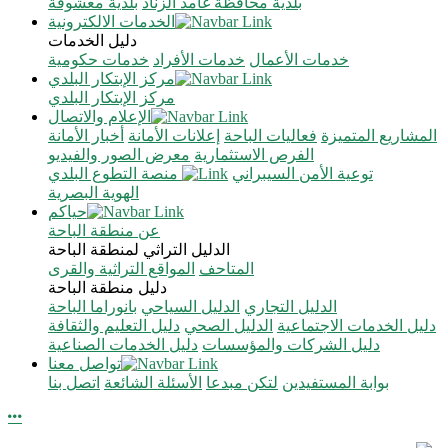
بلدية محافظة غامد الزناد
بلدية معشوقة
الخدمات الالكترونية
دليل الخدمات
خدمات الأعمال
خدمات الأفراد
خدمات حكومية
مركز الإبتكار البلدي
مركز الإبتكار البلدي
الإعلام والاتصال
المشاريع المتميزة
فعاليات الباحة
إعلانات الأمانة
أخبار الأمانة
الفرص الاستثمارية
معرض الصور والفيديو
توعية الأمن السيبراني
منصة التطوع البلدي
الهوية البصرية
حياكم
عن منطقة الباحة
الدليل التراثي لمنطقة الباحة
المتاحف
المواقع التراثية والقرى
دليل منطقة الباحة
الدليل التجاري
الدليل السياحي
بانوراما الباحة
دليل الخدمات الاجتماعية
الدليل الصحي
دليل التعليم والثقافة
دليل الشركات والمؤسسات
دليل الخدمات الصناعية
تواصل معنا
بوابة المستفيدين
لتكن مبدعا
الأسئلة الشائعة
اتصل بنا