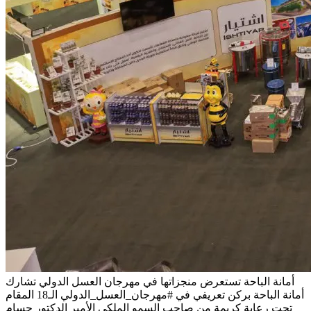
أمانة الباحة تستعرض منجزاتها في مهرجان العسل الدولي
تشارك
أمانة الباحة بركن تعريفي في #مهرجان_العسل_الدولي الـ18 المقام
تحت رعاية كريمة من صاحب السمو الملكي الأمير الدكتور حسام