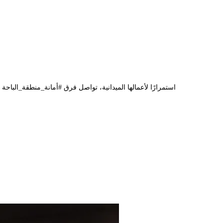
استمرارًا لأعمالها الميدانية، تواصل فرق #أمانة_منطقة_البا