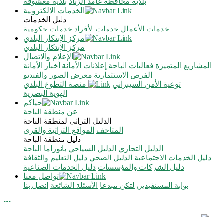
بلدية محافظة غامد الزناد
بلدية معشوقة
الخدمات الالكترونية
دليل الخدمات
خدمات الأعمال
خدمات الأفراد
خدمات حكومية
مركز الإبتكار البلدي
مركز الإبتكار البلدي
الإعلام والاتصال
المشاريع المتميزة
فعاليات الباحة
إعلانات الأمانة
أخبار الأمانة
الفرص الاستثمارية
معرض الصور والفيديو
توعية الأمن السيبراني
منصة التطوع البلدي
الهوية البصرية
حياكم
عن منطقة الباحة
الدليل التراثي لمنطقة الباحة
المتاحف
المواقع التراثية والقرى
دليل منطقة الباحة
الدليل التجاري
الدليل السياحي
بانوراما الباحة
دليل الخدمات الاجتماعية
الدليل الصحي
دليل التعليم والثقافة
دليل الشركات والمؤسسات
دليل الخدمات الصناعية
تواصل معنا
بوابة المستفيدين
لتكن مبدعا
الأسئلة الشائعة
اتصل بنا