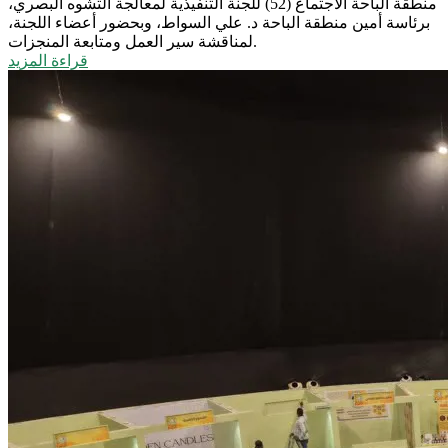
منطقة الباحة الاجتماع (52) للجنة التنفيذية لمعالجة التشوه البصري،
برئاسة أمين منطقة الباحة د. علي السواط، وبحضور أعضاء اللجنة،
لمناقشة سير العمل ومتابعة المنجزات.
قراءة المزيد