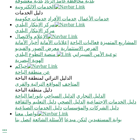
بلدية محافظة غامد الزناد
بلدية معشوقة
الخدمات الالكترونية
دليل الخدمات
خدمات الأعمال
خدمات الأفراد
خدمات حكومية
مركز الإبتكار البلدي
مركز الإبتكار البلدي
الإعلام والاتصال
المشاريع المتميزة
فعاليات الباحة
إعلانات الأمانة
أخبار الأمانة
الفرص الاستثمارية
معرض الصور والفيديو
توعية الأمن السيبراني
منصة التطوع البلدي
الهوية البصرية
حياكم
عن منطقة الباحة
الدليل التراثي لمنطقة الباحة
المتاحف
المواقع التراثية والقرى
دليل منطقة الباحة
الدليل التجاري
الدليل السياحي
بانوراما الباحة
دليل الخدمات الاجتماعية
الدليل الصحي
دليل التعليم والثقافة
دليل الشركات والمؤسسات
دليل الخدمات الصناعية
تواصل معنا
بوابة المستفيدين
لتكن مبدعا
الأسئلة الشائعة
اتصل بنا