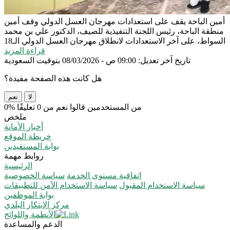
أمين الباحة يقف على استعدادات مهرجان العسل الدولي
وقف أمين
منطقة الباحة، رئيس اللجنة التنفيذية للصيف، الدكتور علي بن محمد
السواط، على آخر الاستعدادات لانطلاق مهرجان العسل الدولي الـ18
قراءة المزيد
تاريخ آخر تعديل: 09:00 ص - 08/03/2026 بتوقيت السعودية
هل كانت هذه الصفحة مفيدة؟
لا
نعم
0% من المستخدمين قالوا نعم من 0 تعليقًا
ملخص
أخبار الأمانة
خريطة الموقع
بوابة المستفيدين
روابط مهمة
الرئيسية
اتفاقية مستوى الخدمة
سياسة الخصوصية
سياسة الاستخدام المقبول
سياسة الاستخدام الآمن للتطبيقات
بوابة الموظفين
مركز الإبتكار البلدي
الأنظمة واللوائح
الدعم والمساعدة