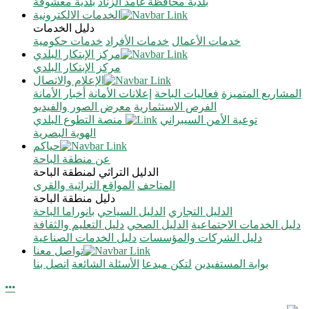
بلدية محافظة غامد الزناد
بلدية معشوقة
الخدمات الالكترونية
دليل الخدمات
خدمات الأعمال
خدمات الأفراد
خدمات حكومية
مركز الإبتكار البلدي
مركز الإبتكار البلدي
الإعلام والاتصال
المشاريع المتميزة
فعاليات الباحة
إعلانات الأمانة
أخبار الأمانة
الفرص الاستثمارية
معرض الصور والفيديو
توعية الأمن السيبراني
منصة التطوع البلدي
الهوية البصرية
حياكم
عن منطقة الباحة
الدليل التراثي لمنطقة الباحة
المتاحف
المواقع التراثية والقرى
دليل منطقة الباحة
الدليل التجاري
الدليل السياحي
بانوراما الباحة
دليل الخدمات الاجتماعية
الدليل الصحي
دليل التعليم والثقافة
دليل الشركات والمؤسسات
دليل الخدمات الصناعية
تواصل معنا
بوابة المستفيدين
لتكن مبدعا
الأسئلة الشائعة
اتصل بنا