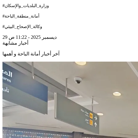
#وزارة_البلديات_والإسكان
#أمانة_منطقة_الباحة
#وكالة_الإصحاح_البيئي
29 ديسمبر 2025 - 11:22 ص
أخبار مشابهة
آخر أخبار أمانة الباحة و أهمها