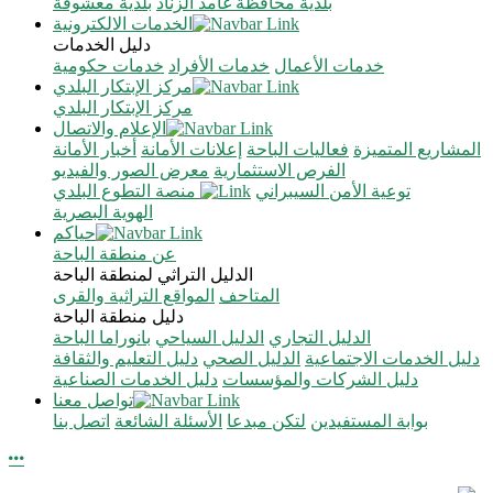
بلدية محافظة غامد الزناد
بلدية معشوقة
الخدمات الالكترونية
دليل الخدمات
خدمات الأعمال
خدمات الأفراد
خدمات حكومية
مركز الإبتكار البلدي
مركز الإبتكار البلدي
الإعلام والاتصال
المشاريع المتميزة
فعاليات الباحة
إعلانات الأمانة
أخبار الأمانة
الفرص الاستثمارية
معرض الصور والفيديو
توعية الأمن السيبراني
منصة التطوع البلدي
الهوية البصرية
حياكم
عن منطقة الباحة
الدليل التراثي لمنطقة الباحة
المتاحف
المواقع التراثية والقرى
دليل منطقة الباحة
الدليل التجاري
الدليل السياحي
بانوراما الباحة
دليل الخدمات الاجتماعية
الدليل الصحي
دليل التعليم والثقافة
دليل الشركات والمؤسسات
دليل الخدمات الصناعية
تواصل معنا
بوابة المستفيدين
لتكن مبدعا
الأسئلة الشائعة
اتصل بنا