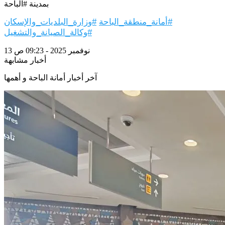
بمدينة #الباحة
#أمانة_منطقة_الباحة
#وزارة_البلديات_والإسكان
#وكالة_الصيانة_والتشغيل
13 نوفمبر 2025 - 09:23 ص
أخبار مشابهة
آخر أخبار أمانة الباحة و أهمها