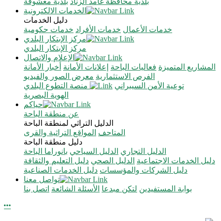
بلدية محافظة غامد الزناد
بلدية معشوقة
الخدمات الالكترونية
دليل الخدمات
خدمات الأعمال
خدمات الأفراد
خدمات حكومية
مركز الإبتكار البلدي
مركز الإبتكار البلدي
الإعلام والاتصال
المشاريع المتميزة
فعاليات الباحة
إعلانات الأمانة
أخبار الأمانة
الفرص الاستثمارية
معرض الصور والفيديو
توعية الأمن السيبراني
منصة التطوع البلدي
الهوية البصرية
حياكم
عن منطقة الباحة
الدليل التراثي لمنطقة الباحة
المتاحف
المواقع التراثية والقرى
دليل منطقة الباحة
الدليل التجاري
الدليل السياحي
بانوراما الباحة
دليل الخدمات الاجتماعية
الدليل الصحي
دليل التعليم والثقافة
دليل الشركات والمؤسسات
دليل الخدمات الصناعية
تواصل معنا
بوابة المستفيدين
لتكن مبدعا
الأسئلة الشائعة
اتصل بنا