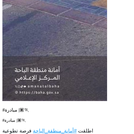
#مبادرة |🏃🏽
#مبادرة |🏃🏽
اطلقت
فرصة تطوعية
#أمانة_منطقة_الباحة