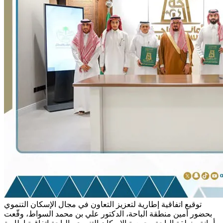
توقيع اتفاقية إطارية لتعزيز التعاون في مجال الإسكان التنموي
بحضور أمين منطقة الباحة، الدكتور علي بن محمد السواط، وقّعت