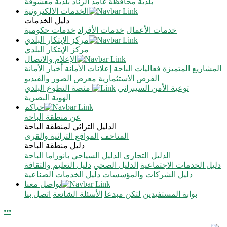
بلدية محافظة غامد الزناد
بلدية معشوقة
الخدمات الالكترونية
دليل الخدمات
خدمات الأعمال
خدمات الأفراد
خدمات حكومية
مركز الإبتكار البلدي
مركز الإبتكار البلدي
الإعلام والاتصال
المشاريع المتميزة
فعاليات الباحة
إعلانات الأمانة
أخبار الأمانة
الفرص الاستثمارية
معرض الصور والفيديو
توعية الأمن السيبراني
منصة التطوع البلدي
الهوية البصرية
حياكم
عن منطقة الباحة
الدليل التراثي لمنطقة الباحة
المتاحف
المواقع التراثية والقرى
دليل منطقة الباحة
الدليل التجاري
الدليل السياحي
بانوراما الباحة
دليل الخدمات الاجتماعية
الدليل الصحي
دليل التعليم والثقافة
دليل الشركات والمؤسسات
دليل الخدمات الصناعية
تواصل معنا
بوابة المستفيدين
لتكن مبدعا
الأسئلة الشائعة
اتصل بنا