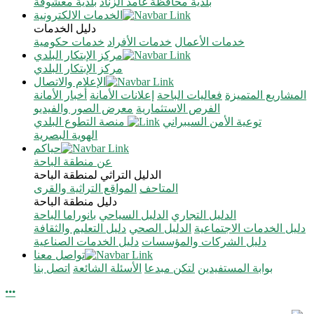
بلدية محافظة غامد الزناد
بلدية معشوقة
الخدمات الالكترونية
دليل الخدمات
خدمات الأعمال
خدمات الأفراد
خدمات حكومية
مركز الإبتكار البلدي
مركز الإبتكار البلدي
الإعلام والاتصال
المشاريع المتميزة
فعاليات الباحة
إعلانات الأمانة
أخبار الأمانة
الفرص الاستثمارية
معرض الصور والفيديو
توعية الأمن السيبراني
منصة التطوع البلدي
الهوية البصرية
حياكم
عن منطقة الباحة
الدليل التراثي لمنطقة الباحة
المتاحف
المواقع التراثية والقرى
دليل منطقة الباحة
الدليل التجاري
الدليل السياحي
بانوراما الباحة
دليل الخدمات الاجتماعية
الدليل الصحي
دليل التعليم والثقافة
دليل الشركات والمؤسسات
دليل الخدمات الصناعية
تواصل معنا
بوابة المستفيدين
لتكن مبدعا
الأسئلة الشائعة
اتصل بنا