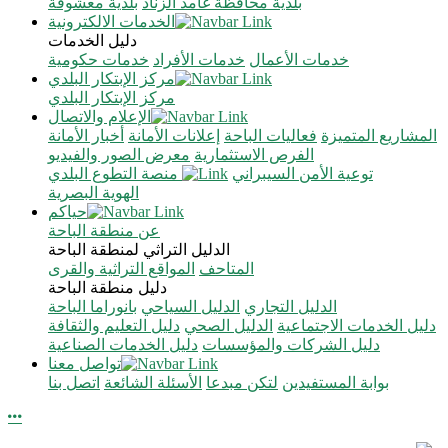
بلدية محافظة غامد الزناد
بلدية معشوقة
الخدمات الالكترونية
دليل الخدمات
خدمات الأعمال
خدمات الأفراد
خدمات حكومية
مركز الإبتكار البلدي
مركز الإبتكار البلدي
الإعلام والاتصال
المشاريع المتميزة
فعاليات الباحة
إعلانات الأمانة
أخبار الأمانة
الفرص الاستثمارية
معرض الصور والفيديو
توعية الأمن السيبراني
منصة التطوع البلدي
الهوية البصرية
حياكم
عن منطقة الباحة
الدليل التراثي لمنطقة الباحة
المتاحف
المواقع التراثية والقرى
دليل منطقة الباحة
الدليل التجاري
الدليل السياحي
بانوراما الباحة
دليل الخدمات الاجتماعية
الدليل الصحي
دليل التعليم والثقافة
دليل الشركات والمؤسسات
دليل الخدمات الصناعية
تواصل معنا
بوابة المستفيدين
لتكن مبدعا
الأسئلة الشائعة
اتصل بنا