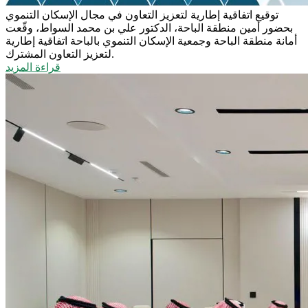
توقيع اتفاقية إطارية لتعزيز التعاون في مجال الإسكان التنموي
بحضور أمين منطقة الباحة، الدكتور علي بن محمد السواط، وقّعت
أمانة منطقة الباحة وجمعية الإسكان التنموي بالباحة اتفاقية إطارية
لتعزيز التعاون المشترك.
قراءة المزيد