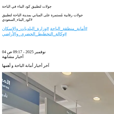
جولات لتطبيق كود البناء في الباحة
جولات رقابية مُستمرة على المباني بمدينة الباحة لتطبيق
#كود_البناء_السعودي
#أمانة_منطقة_الباحة
#وزارة_البلديات_والإسكان
#وكالة_التخطيط_الحضري_والأراضي
04 نوفمبر 2025 - 09:17 ص
أخبار مشابهة
آخر أخبار أمانة الباحة و أهمها