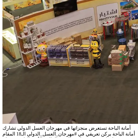
أمانة الباحة تستعرض منجزاتها في مهرجان العسل الدولي
تشارك
أمانة الباحة بركن تعريفي في #مهرجان_العسل_الدولي الـ18 المقام