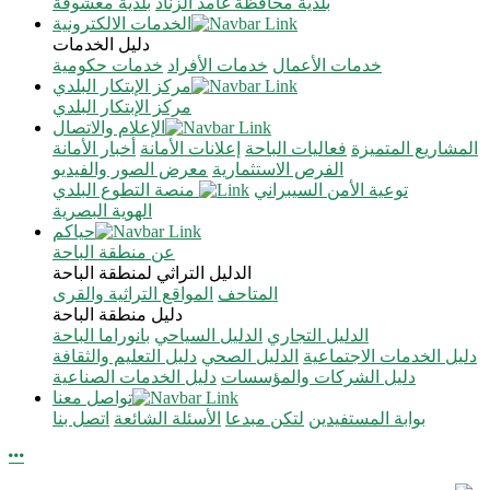
بلدية محافظة غامد الزناد
بلدية معشوقة
الخدمات الالكترونية
دليل الخدمات
خدمات الأعمال
خدمات الأفراد
خدمات حكومية
مركز الإبتكار البلدي
مركز الإبتكار البلدي
الإعلام والاتصال
المشاريع المتميزة
فعاليات الباحة
إعلانات الأمانة
أخبار الأمانة
الفرص الاستثمارية
معرض الصور والفيديو
توعية الأمن السيبراني
منصة التطوع البلدي
الهوية البصرية
حياكم
عن منطقة الباحة
الدليل التراثي لمنطقة الباحة
المتاحف
المواقع التراثية والقرى
دليل منطقة الباحة
الدليل التجاري
الدليل السياحي
بانوراما الباحة
دليل الخدمات الاجتماعية
الدليل الصحي
دليل التعليم والثقافة
دليل الشركات والمؤسسات
دليل الخدمات الصناعية
تواصل معنا
بوابة المستفيدين
لتكن مبدعا
الأسئلة الشائعة
اتصل بنا