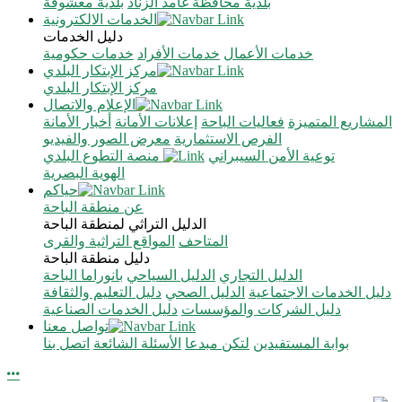
بلدية محافظة غامد الزناد
بلدية معشوقة
الخدمات الالكترونية
دليل الخدمات
خدمات الأعمال
خدمات الأفراد
خدمات حكومية
مركز الإبتكار البلدي
مركز الإبتكار البلدي
الإعلام والاتصال
المشاريع المتميزة
فعاليات الباحة
إعلانات الأمانة
أخبار الأمانة
الفرص الاستثمارية
معرض الصور والفيديو
توعية الأمن السيبراني
منصة التطوع البلدي
الهوية البصرية
حياكم
عن منطقة الباحة
الدليل التراثي لمنطقة الباحة
المتاحف
المواقع التراثية والقرى
دليل منطقة الباحة
الدليل التجاري
الدليل السياحي
بانوراما الباحة
دليل الخدمات الاجتماعية
الدليل الصحي
دليل التعليم والثقافة
دليل الشركات والمؤسسات
دليل الخدمات الصناعية
تواصل معنا
بوابة المستفيدين
لتكن مبدعا
الأسئلة الشائعة
اتصل بنا