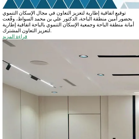
توقيع اتفاقية إطارية لتعزيز التعاون في مجال الإسكان التنموي
بحضور أمين منطقة الباحة، الدكتور علي بن محمد السواط، وقّعت
أمانة منطقة الباحة وجمعية الإسكان التنموي بالباحة اتفاقية إطارية
لتعزيز التعاون المشترك.
قراءة المزيد