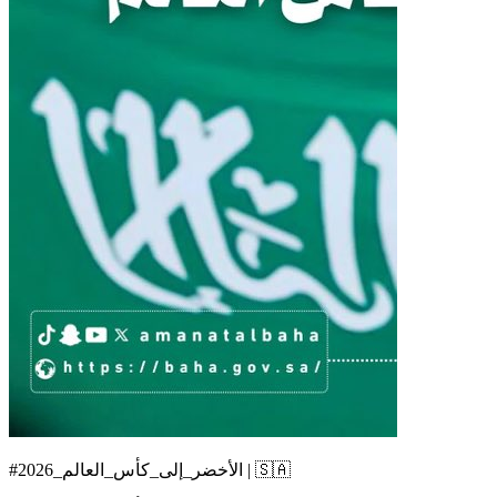
#الأخضر_إلى_كأس_العالم_2026 | 🇸🇦