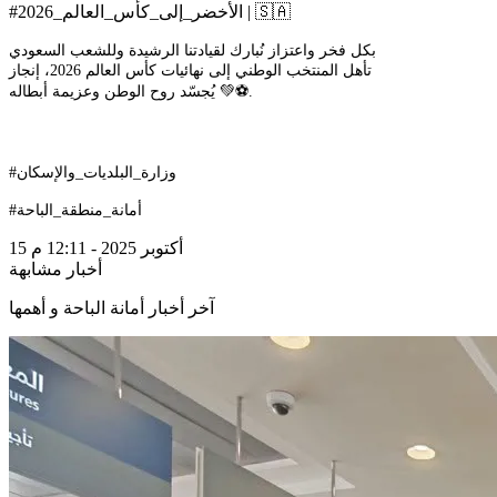
#الأخضر_إلى_كأس_العالم_2026 | 🇸🇦
بكل فخر واعتزاز نُبارك لقيادتنا الرشيدة وللشعب السعودي
تأهل المنتخب الوطني إلى نهائيات كأس العالم 2026، إنجاز
يُجسّد روح الوطن وعزيمة أبطاله 💚⚽️.
#وزارة_البلديات_والإسكان
#أمانة_منطقة_الباحة
15 أكتوبر 2025 - 12:11 م
أخبار مشابهة
آخر أخبار أمانة الباحة و أهمها