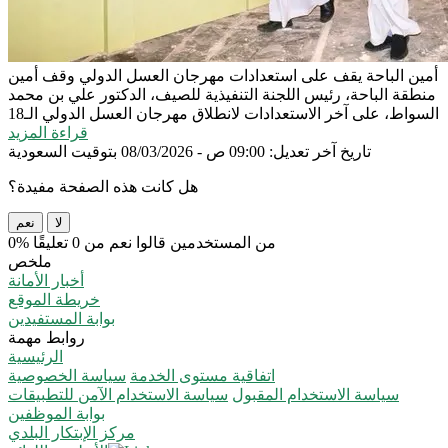
أمين الباحة يقف على استعدادات مهرجان العسل الدولي
وقف أمين
منطقة الباحة، رئيس اللجنة التنفيذية للصيف، الدكتور علي بن محمد
السواط، على آخر الاستعدادات لانطلاق مهرجان العسل الدولي الـ18
قراءة المزيد
تاريخ آخر تعديل: 09:00 ص - 08/03/2026 بتوقيت السعودية
هل كانت هذه الصفحة مفيدة؟
لا
نعم
0% من المستخدمين قالوا نعم من 0 تعليقًا
ملخص
أخبار الأمانة
خريطة الموقع
بوابة المستفيدين
روابط مهمة
الرئيسية
اتفاقية مستوى الخدمة
سياسة الخصوصية
سياسة الاستخدام المقبول
سياسة الاستخدام الآمن للتطبيقات
بوابة الموظفين
مركز الإبتكار البلدي