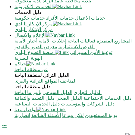
بلدية محافظة غامد الزناد
بلدية معشوقة
الخدمات الالكترونية
دليل الخدمات
خدمات الأعمال
خدمات الأفراد
خدمات حكومية
مركز الإبتكار البلدي
مركز الإبتكار البلدي
الإعلام والاتصال
المشاريع المتميزة
فعاليات الباحة
إعلانات الأمانة
أخبار الأمانة
الفرص الاستثمارية
معرض الصور والفيديو
توعية الأمن السيبراني
منصة التطوع البلدي
الهوية البصرية
حياكم
عن منطقة الباحة
الدليل التراثي لمنطقة الباحة
المتاحف
المواقع التراثية والقرى
دليل منطقة الباحة
الدليل التجاري
الدليل السياحي
بانوراما الباحة
دليل الخدمات الاجتماعية
الدليل الصحي
دليل التعليم والثقافة
دليل الشركات والمؤسسات
دليل الخدمات الصناعية
تواصل معنا
بوابة المستفيدين
لتكن مبدعا
الأسئلة الشائعة
اتصل بنا