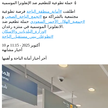
حملة تطوعية للتطعيم ضد الإنفلونزا الموسمية 💉
اطلقت
فرصة تطوعية
#أمانة_منطقة_الباحة
مجتمعية بالشراكة مع
وَ
#تجمع_الباحة_الصحي
حملة تطعيم ضد
#جمعية_الهلال_الأحمر_السعودي
الانفلونزا الموسمية في منتزه رغدان.
#وزارة_البلديات_والإسكان
#تطوعك_يبني_مستقبل_الباحة
10 أكتوبر 2025 - 11:15 م
أخبار مشابهة
آخر أخبار أمانة الباحة و أهمها