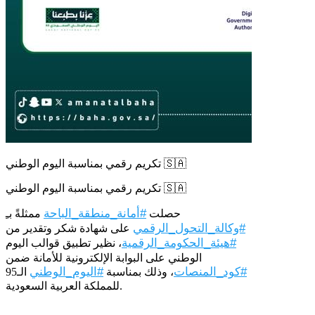
تكريم رقمي بمناسبة اليوم الوطني 🇸🇦
تكريم رقمي بمناسبة اليوم الوطني 🇸🇦
#أمانة_منطقة_الباحة
حصلت
ممثلةً بـِ
#وكالة_التحول_الرقمي
على شهادة شكر وتقدير من
#هيئة_الحكومة_الرقمية
، نظير تطبيق قوالب اليوم
الوطني على البوابة الإلكترونية للأمانة ضمن
#كود_المنصات
#اليوم_الوطني
، وذلك بمناسبة
الـ95
.
للمملكة العربية السعودية