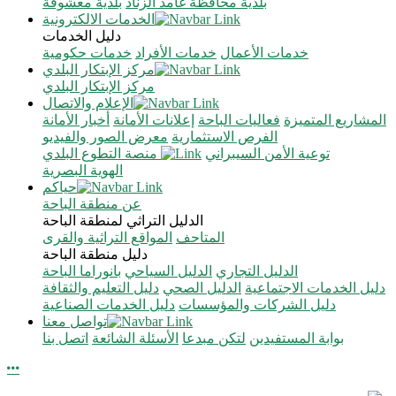
بلدية محافظة غامد الزناد
بلدية معشوقة
الخدمات الالكترونية
دليل الخدمات
خدمات الأعمال
خدمات الأفراد
خدمات حكومية
مركز الإبتكار البلدي
مركز الإبتكار البلدي
الإعلام والاتصال
المشاريع المتميزة
فعاليات الباحة
إعلانات الأمانة
أخبار الأمانة
الفرص الاستثمارية
معرض الصور والفيديو
توعية الأمن السيبراني
منصة التطوع البلدي
الهوية البصرية
حياكم
عن منطقة الباحة
الدليل التراثي لمنطقة الباحة
المتاحف
المواقع التراثية والقرى
دليل منطقة الباحة
الدليل التجاري
الدليل السياحي
بانوراما الباحة
دليل الخدمات الاجتماعية
الدليل الصحي
دليل التعليم والثقافة
دليل الشركات والمؤسسات
دليل الخدمات الصناعية
تواصل معنا
بوابة المستفيدين
لتكن مبدعا
الأسئلة الشائعة
اتصل بنا