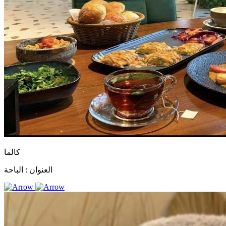
كالما
العنوان :
الباحة