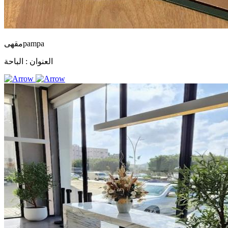
مقهىpampa
العنوان :
الباحة