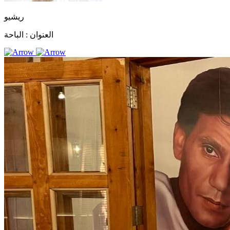
ريشيو
العنوان :
الباحة