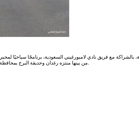
نفذت أمانة منطقة الباحة، بالشراكة مع فريق نادي لامبورغيني السعودية، برنامجًا س
من بينها منتزه رغدان وحديقة البرج بمحافظة المندق، بما يعكس ما تزخر به المنطقة من مقومات طبيعية وسياحية.