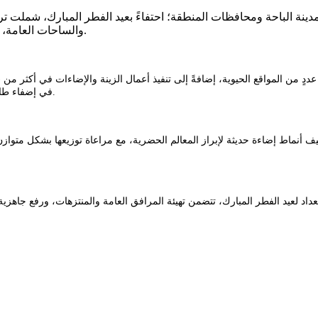
مدينة الباحة ومحافظات المنطقة؛ احتفاءً بعيد الفطر المبارك، شملت
والساحات العامة، بما يعكس أجواء البهجة ويُبرز المظهر الحضري للمدينة خلال أيام العيد.
في إضفاء طابع جمالي متكامل يعزز من جاذبية المواقع، ويهيئ بيئة احتفالية للأهالي والزوار.
داد لعيد الفطر المبارك، تتضمن تهيئة المرافق العامة والمنتزهات، ورفع جاهزي