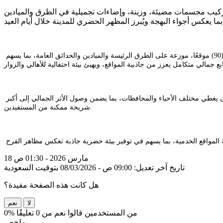
 تركيب مجسمات مضيئة، وزينة، وإضاءات تجميلية في الطرق والميادين
وأوضحت الأمانة أنها قامت بتركيب أكثر من (30) مجسمًا مضيئًا في عددٍ من المواقع الحيوية، إضافةً إلى تنفيذ أعمال الزينة والإضاءات في أكثر من (90) موقعًا، موزعة على الطرق الرئيسة والميادين والحدائق العامة، بما يسهم
وبيّنت أن أعمال التزيين شملت تركيب عبارات التهنئة بالعيد، وتوظيف أنماط إضاءة حديثة لإبراز المعالم الحضرية، مع مراعاة توزيعها بشكل متوازن يغطي مختلف الأحياء والمحافظات، بما يضمن وصول الأثر الجمالي إلى أكبر
شريحة ممكنة من المستفيدين.
ة المواقع الخدمية، بما يسهم في توفير بيئة حضرية جاذبة تعكس مظاهر الفرح
18 مارس 2026 - 01:30 ص
تاريخ آخر تعديل: 09:00 ص - 08/03/2026 بتوقيت السعودية
هل كانت هذه الصفحة مفيدة؟
لا
نعم
0% من المستخدمين قالوا نعم من 0 تعليقًا
ملخص