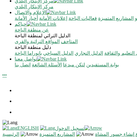
مركز الإبتكار البلدي
مركز الإبتكار البلدي
الإعلام والاتصال
المشاريع المتميزة
فعاليات الباحة
إعلانات الأمانة
أخبار الأمانة
حياكم
عن منطقة الباحة
الدليل التراثي لمنطقة الباحة
المتاحف
المواقع التراثية والقرى
دليل منطقة الباحة
 التعليم والثقافة
الدليل التجاري
الدليل السياحي
بانوراما الباحة
تواصل معنا
بوابة المستفيدين
لتكن مبدعا
الأسئلة الشائعة
اتصل بنا
ENGLISH
تسجيل الدخول
إنشاء جسور المشاة
المشاريع المتميزة
الرئيسية