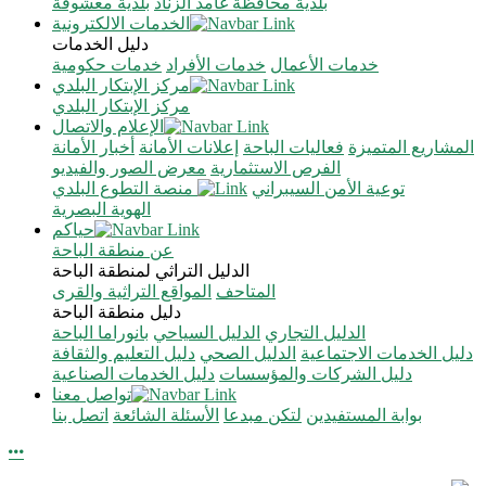
بلدية محافظة غامد الزناد
بلدية معشوقة
الخدمات الالكترونية
دليل الخدمات
خدمات الأعمال
خدمات الأفراد
خدمات حكومية
مركز الإبتكار البلدي
مركز الإبتكار البلدي
الإعلام والاتصال
المشاريع المتميزة
فعاليات الباحة
إعلانات الأمانة
أخبار الأمانة
الفرص الاستثمارية
معرض الصور والفيديو
توعية الأمن السيبراني
منصة التطوع البلدي
الهوية البصرية
حياكم
عن منطقة الباحة
الدليل التراثي لمنطقة الباحة
المتاحف
المواقع التراثية والقرى
دليل منطقة الباحة
الدليل التجاري
الدليل السياحي
بانوراما الباحة
دليل الخدمات الاجتماعية
الدليل الصحي
دليل التعليم والثقافة
دليل الشركات والمؤسسات
دليل الخدمات الصناعية
تواصل معنا
بوابة المستفيدين
لتكن مبدعا
الأسئلة الشائعة
اتصل بنا