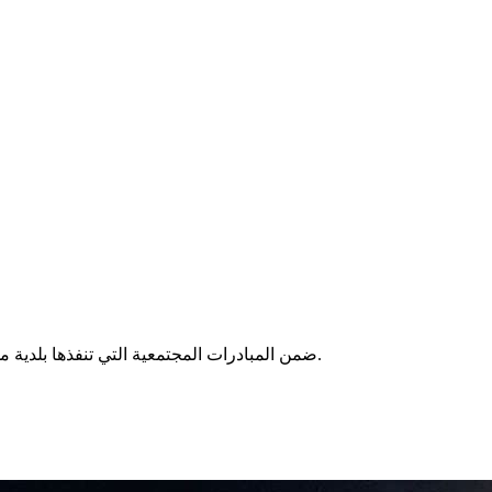
ضمن المبادرات المجتمعية التي تنفذها بلدية محافظة المندق بالشراكة مع صحة الباحة وضمن فعاليات صيف الباحة اجمل , مبادرة الكشف عن الاسنان والمقامة بحديقة الفراشة الترفيهية.