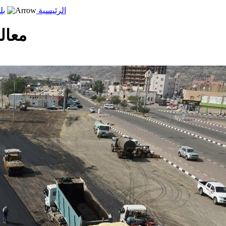
الرئيسية
بل
معال