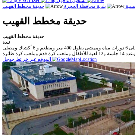
تسجيل الدخول
ENGLISH
يسية
بلدية محافظة الحجرة
حديقة مخطط القهيب
حديقة مخطط القهيب
حديقة مخطط القهيب
نبذة
حديقة كبيرة تقع وسط المحافظة بجوار مبنى البلدية تحتوي على مرافق ترفيهية ومتكاملة الخدمات على مساحة 23700 متر مربع تحتوى على 6 دورات مياه وممشى بطول 400 متر ومطعم و 6 أكشاك ومصلى
الموقع عبر خرائط جوجل