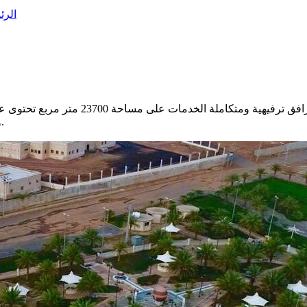
الرئ
وعدد 14 جلسة و12 لعبة للأطفال وملعب كرة قدم وملعب كرة طائرة.