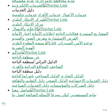
بلدية محافظة غامد الزناد
بلدية معشوقة
الخدمات الالكترونية
دليل الخدمات
خدمات الأعمال
خدمات الأفراد
خدمات حكومية
مركز الإبتكار البلدي
مركز الإبتكار البلدي
الإعلام والاتصال
المشاريع المتميزة
فعاليات الباحة
إعلانات الأمانة
أخبار الأمانة
الفرص الاستثمارية
معرض الصور والفيديو
توعية الأمن السيبراني
منصة التطوع البلدي
الهوية البصرية
حياكم
عن منطقة الباحة
الدليل التراثي لمنطقة الباحة
المتاحف
المواقع التراثية والقرى
دليل منطقة الباحة
الدليل التجاري
الدليل السياحي
بانوراما الباحة
دليل الخدمات الاجتماعية
الدليل الصحي
دليل التعليم والثقافة
دليل الشركات والمؤسسات
دليل الخدمات الصناعية
تواصل معنا
بوابة المستفيدين
لتكن مبدعا
الأسئلة الشائعة
اتصل بنا