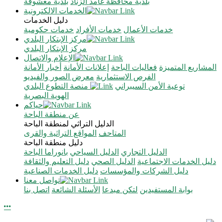
بلدية محافظة غامد الزناد
بلدية معشوقة
الخدمات الالكترونية
دليل الخدمات
خدمات الأعمال
خدمات الأفراد
خدمات حكومية
مركز الإبتكار البلدي
مركز الإبتكار البلدي
الإعلام والاتصال
المشاريع المتميزة
فعاليات الباحة
إعلانات الأمانة
أخبار الأمانة
الفرص الاستثمارية
معرض الصور والفيديو
توعية الأمن السيبراني
منصة التطوع البلدي
الهوية البصرية
حياكم
عن منطقة الباحة
الدليل التراثي لمنطقة الباحة
المتاحف
المواقع التراثية والقرى
دليل منطقة الباحة
الدليل التجاري
الدليل السياحي
بانوراما الباحة
دليل الخدمات الاجتماعية
الدليل الصحي
دليل التعليم والثقافة
دليل الشركات والمؤسسات
دليل الخدمات الصناعية
تواصل معنا
بوابة المستفيدين
لتكن مبدعا
الأسئلة الشائعة
اتصل بنا